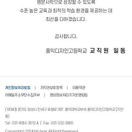
명문사학으로 성장할 수 있도록
수준 높은 교육과 최적의 학습 환경을 제공하는 데
최선을 다하겠습니다.
감사합니다.
교직원 일동
홍익디자인고등학교
개인정보처리방침
저작권보호정책
이용약관
이메일주소무단수집거부
영상정보처리기기운영방침
(18343) 경기도 화성시 만세구 효행로 387. 홍익대학교부속 홍익디자인고등학교 (기안
동)
Tel : 031-8055-3012,4 | Fax : 031-222-3900
Copyright © 2024 hih.hs.kr, All Right Reserved.