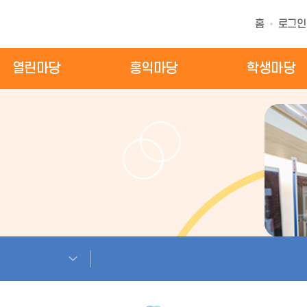
홈
로그인
열린마당
홍익마당
학생마당