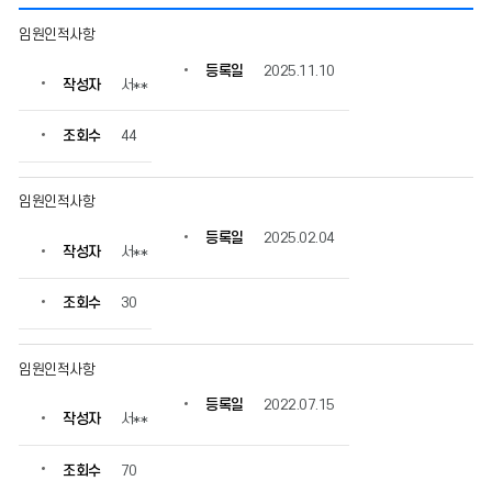
임
임원인적사항
원
인
등록일
2025.11.10
작성자
서**
적
사
항
조회수
44
의
게
시
임원인적사항
물
등록일
2025.02.04
번
작성자
서**
호,
제
조회수
30
목,
작
성
임원인적사항
자,
등
등록일
2022.07.15
록
작성자
서**
일,
조
조회수
70
회