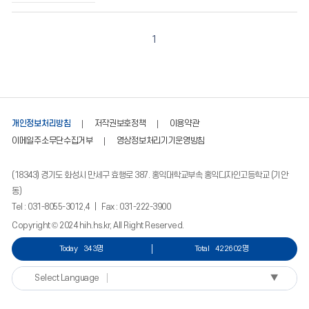
수
정
보
1
를
확
인
할
수
있
개인정보처리방침
저작권보호정책
이용약관
습
이메일주소무단수집거부
영상정보처리기기운영방침
니
다.
(18343) 경기도 화성시 만세구 효행로 387. 홍익대학교부속 홍익디자인고등학교 (기안
동)
Tel : 031-8055-3012,4 | Fax : 031-222-3900
Copyright © 2024 hih.hs.kr, All Right Reserved.
Today
343명
Total
422602명
▼
Select Language