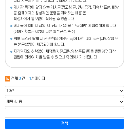
따라 처분
을 받을 수 있으니 유의하시기 바랍니다.
게시판 목적에 맞지 않는 게시글(광고성 글, 인신공격, 저속한 표현, 비방
등 홈페이지의 정상적인 운영을 저해하는 내용)
은
작성자에게 통보없이 삭제될 수 있습니다.
게시글에 이미지 삽입 시 [상세 내용]을 “그림설명”에 입력해야 합니다.
(장애인차별금지법에 따른 웹접근성 준수)
외부 동영상 탑재 시 콘텐츠(음성정보 등)에 대한 대체 수단(자막삽입 또
는 본문설명)이 제공되어야 합니다.
저작권자의 허락없이 제작물(사진,그림,영상,폰트 등)을 올릴경우 저작
권법에 의하여 처벌 받을 수 있으니 유의하시기 바랍니다.
전체
3
건
1
/1페이지
검색