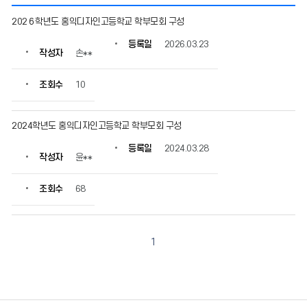
구
202６학년도 홍익디자인고등학교 학부모회 구성
성
현
등록일
2026.03.23
작성자
손**
황
의
게
조회수
10
시
물
번
2024학년도 홍익디자인고등학교 학부모회 구성
호,
등록일
2024.03.28
제
작성자
윤**
목,
작
조회수
68
성
자,
등
록
1
일,
조
회
수
정