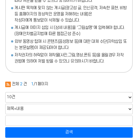
따라 처분
을 받을 수 있으니 유의하시기 바랍니다.
게시판 목적에 맞지 않는 게시글(광고성 글, 인신공격, 저속한 표현, 비방
등 홈페이지의 정상적인 운영을 저해하는 내용)
은
작성자에게 통보없이 삭제될 수 있습니다.
게시글에 이미지 삽입 시 [상세 내용]을 “그림설명”에 입력해야 합니다.
(장애인차별금지법에 따른 웹접근성 준수)
외부 동영상 탑재 시 콘텐츠(음성정보 등)에 대한 대체 수단(자막삽입 또
는 본문설명)이 제공되어야 합니다.
저작권자의 허락없이 제작물(사진,그림,영상,폰트 등)을 올릴경우 저작
권법에 의하여 처벌 받을 수 있으니 유의하시기 바랍니다.
전체
2
건
1
/1페이지
검색