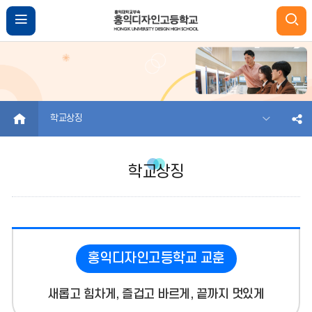
HOME
학교상징
학교상징
홍익디자인고등학교 교훈
새롭고 힘차게, 즐겁고 바르게, 끝까지 멋있게