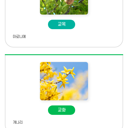
교목
마로니에
교화
개나리